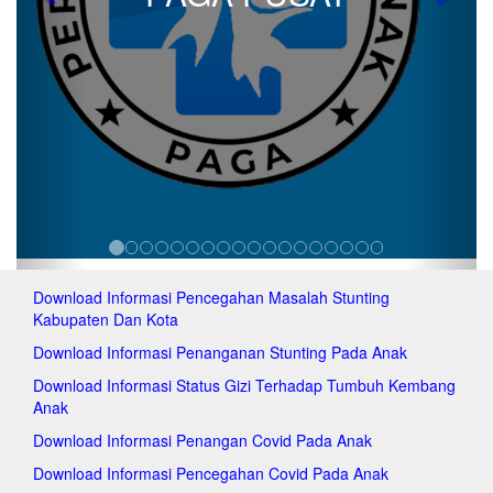
Previous
Next
pa
pag
pag
pag
pa
pa
pa
pa
pag
pag
pag
pag
pag
Download Informasi Pencegahan Masalah Stunting
pa
Kabupaten Dan Kota
pa
pag
Download Informasi Penanganan Stunting Pada Anak
pag
Download Informasi Status Gizi Terhadap Tumbuh Kembang
pa
Anak
pa
pa
Download Informasi Penangan Covid Pada Anak
pa
Download Informasi Pencegahan Covid Pada Anak
pa