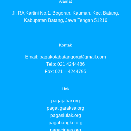
Alamat
pag
pag
Jl. RA Kartini No.1, Bogoran, Kauman, Kec. Batang,
pa
pa
Kabupaten Batang, Jawa Tengah 51216
pa
pa
pa
pa
Kontak
pa
pa
Email:
pagakotabatangorg@gmail.com
pa
Telp: 021 4244486
pa
Fax: 021 – 4244795
pa
pag
pa
Link
pag
pag
pagajabar.org
pa
pa
pagatigaraksa.org
pa
pagasiulak.org
pa
pagabangko.org
pagaciruas.org